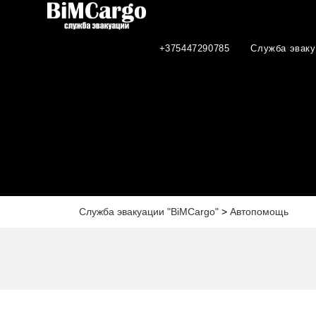
+375447290785
Служба эваку
Служба эвакуации "BiMCargo"
>
Автопомощь