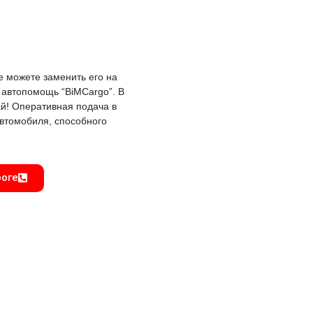
е можете заменить его на
 автопомощь “BiMCargo”. В
й! Оперативная подача в
автомобиля, способного
роге