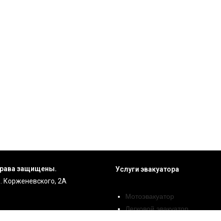
 права защищены.
Услуги эвакуатора
р. Корженевского, 2А
Мотоэвакуатор
Легковой эвакуатор
Внедорожники