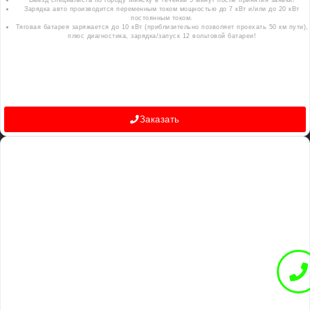
Зарядка авто производится переменным током мощностью до 7 кВт и/или до 20 кВт
постоянным током.
Тяговая батарея заряжается до 10 кВт (приблизительно позволяет проехать 50 км пути),
плюс диагностика, зарядка/запуск 12 вольтовой батареи!
Заказать