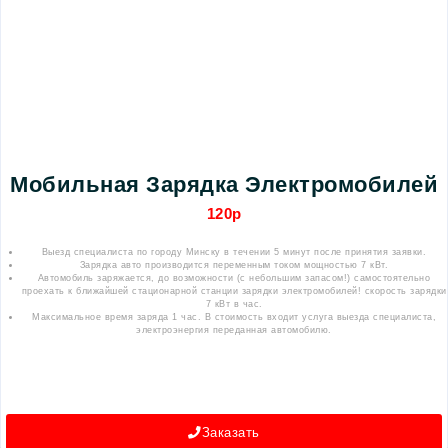
Мобильная Зарядка Электромобилей
120р
Выезд специалиста по городу Минску в течении 5 минут после принятия заявки.
Зарядка авто производится переменным током мощностью 7 кВт.
Автомобиль заряжается, до возможности (с небольшим запасом!) самостоятельно
проехать к ближайшей стационарной станции зарядки электромобилей! скорость зарядки
7 кВт в час.
Максимальное время заряда 1 час. В стоимость входит услуга выезда специалиста,
электроэнергия переданная автомобилю.
Заказать